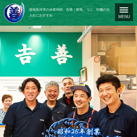
築地魚河岸の水産仲卸、吉善｜鮮魚、うに、牡蠣の仕
入れにおすすめ