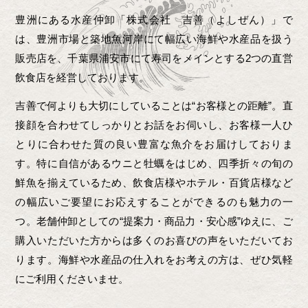
豊洲にある水産仲卸「株式会社 吉善（よしぜん）」で
は、豊洲市場と築地魚河岸にて幅広い海鮮や水産品を扱う
販売店を、千葉県浦安市にて寿司をメインとする2つの直営
飲食店を経営しております。
吉善で何よりも大切にしていることは“お客様との距離”。直
接顔を合わせてしっかりとお話をお伺いし、お客様一人ひ
とりに合わせた質の良い豊富な魚介をお届けしておりま
す。特に自信があるウニと牡蠣をはじめ、四季折々の旬の
鮮魚を揃えているため、飲食店様やホテル・百貨店様など
の幅広いご要望にお応えすることができるのも魅力の一
つ。老舗仲卸としての“提案力・商品力・安心感”ゆえに、ご
購入いただいた方からは多くのお喜びの声をいただいてお
ります。海鮮や水産品の仕入れをお考えの方は、ぜひ気軽
にご利用くださいませ。