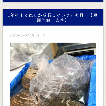
1年に１ｃｍしか成長しないホッキ貝 【豊
洲仲卸 吉善】
2023-09-07 15:52:50