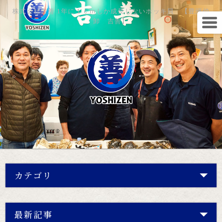
株式会社吉善 1年に１ｃｍしか成長しないホッキ貝 【豊洲仲
卸 吉善】
カテゴリ
最新記事